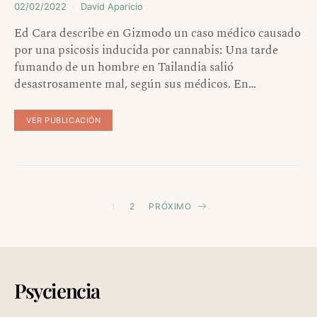
02/02/2022
David Aparicio
Ed Cara describe en Gizmodo un caso médico causado
por una psicosis inducida por cannabis: Una tarde
fumando de un hombre en Tailandia salió
desastrosamente mal, según sus médicos. En…
VER PUBLICACIÓN
Paginación
1
2
PRÓXIMO
de
entradas
Psyciencia