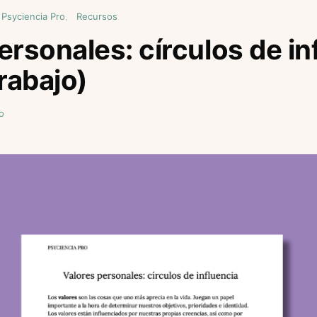
 Psyciencia Pro
Recursos
ersonales: círculos de in
trabajo)
o