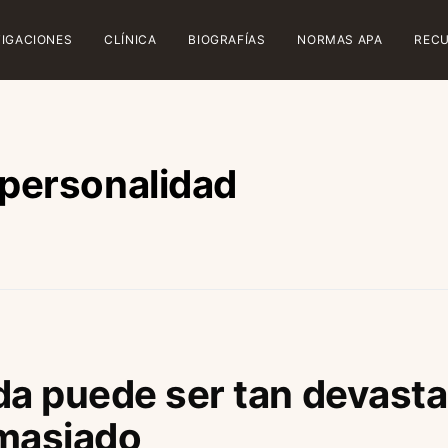
TIGACIONES
CLÍNICA
BIOGRAFÍAS
NORMAS APA
REC
 personalidad
da puede ser tan devast
emasiado