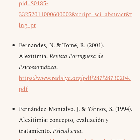
pid=S0185-
33252011000600002&script=sci_abstract&t
lng=pt
Fernandes, N. & Tomé, R. (2001).
Alexitimia.
Revista Portuguesa de
Psicossomática
.
https://www.redalyc.org/pdf/287/28730204.
pdf
Fernández-Montalvo, J. & Yárnoz, S. (1994).
Alexitimia: concepto, evaluación y
tratamiento.
Psicothema
.