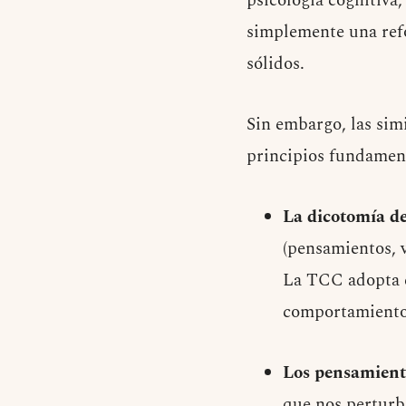
psicología cognitiva,
simplemente una refo
sólidos.
Sin embargo, las sim
principios fundamen
La dicotomía de
(pensamientos, v
La TCC adopta e
comportamientos
Los pensamient
que nos perturb