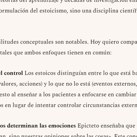
 teorías del aprendizaje y décadas de investigación em
rmulación del estoicismo, sino una disciplina cientí
ilitudes conceptuales son notables. Hoy quiero compa
tales que ambos enfoques tienen en común:
l control
Los estoicos distinguían entre lo que está b
alores, acciones) y lo que no lo está (eventos externos,
sto al enseñar a los pacientes a enfocarse en cambia
 en lugar de intentar controlar circunstancias extern
os determinan las emociones
Epicteto enseñaba que «
an, sino nuestras opiniones sobre las cosas». Este co