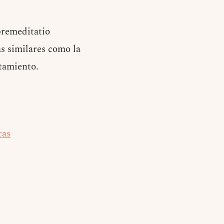
premeditatio
as similares como la
tamiento.
cas