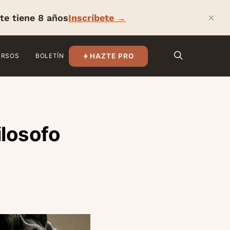
×
te tiene 8 años
Inscríbete →
HAZTE PRO
URSOS
BOLETÍN
ilosofo