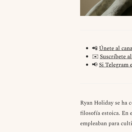
📲
Únete al can
✉️
Suscríbete a
📢
Si Telegram e
Ryan Holiday se ha c
filosofía estoica. En
empleaban para culti