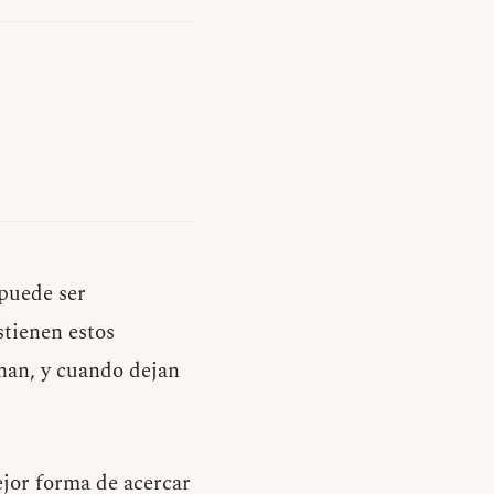
puede ser
stienen estos
onan, y cuando dejan
jor forma de acercar