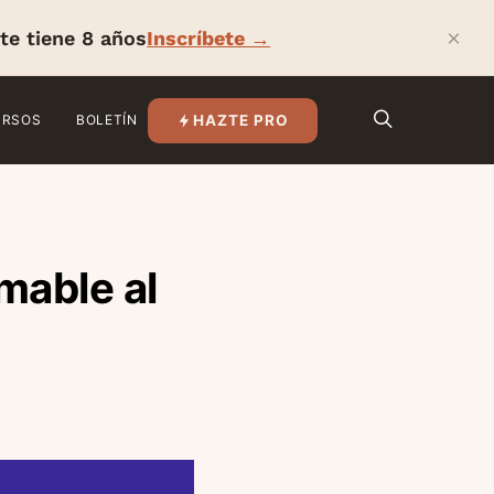
×
te tiene 8 años
Inscríbete →
HAZTE PRO
URSOS
BOLETÍN
mable al