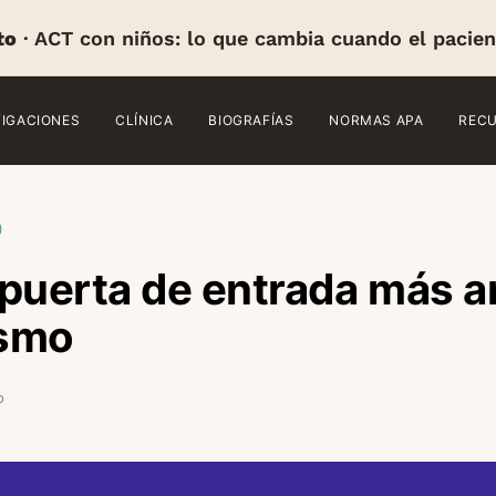
to
· ACT con niños: lo que cambia cuando el pacien
TIGACIONES
CLÍNICA
BIOGRAFÍAS
NORMAS APA
REC
)
puerta de entrada más a
ismo
o