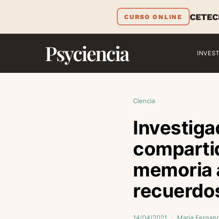
CETEC
CURSO ONLINE
Psyciencia
INVES
Ciencia
Investiga
compartid
memoria a
recuerdo
14/04/2021
Maria Fernan