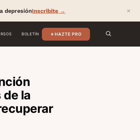
×
la depresión
Inscribite →
HAZTE PRO
URSOS
BOLETÍN
nción
 de la
 recuperar