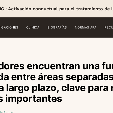
IC
· Activación conductual para el tratamiento de 
TIGACIONES
CLÍNICA
BIOGRAFÍAS
NORMAS APA
REC
dores encuentran una fu
a entre áreas separadas
 largo plazo, clave para
s importantes
da Alonso