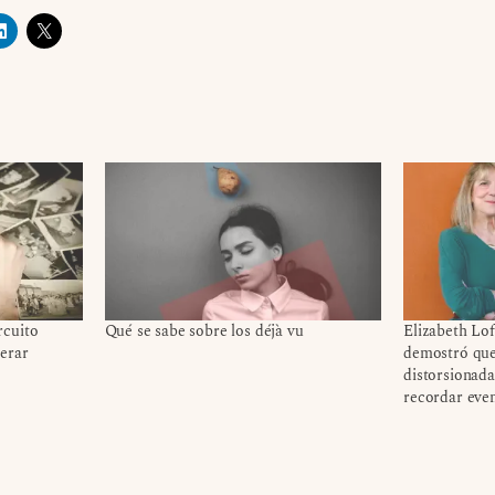
rcuito
Qué se sabe sobre los déjà vu
Elizabeth Lof
erar
demostró que
distorsionad
recordar eve