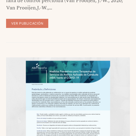
falta de control percibida (Van Prooijen, J.-W., 2020;
Van Prooijen,J.-W.,…
VER PUBLICACIÓN