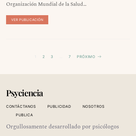
Organización Mundial de la Salud…
VER PUBLICACIÓN
Paginación
1
2
3
…
7
PRÓXIMO
de
entradas
Psyciencia
CONTÁCTANOS
PUBLICIDAD
NOSOTROS
PUBLICA
Orgullosamente desarrollado por psicólogos