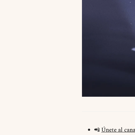
📲
Únete al can