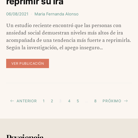
reprimir su ira
06/08/2021
Maria Fernanda Alonso
Un estudio reciente encontró que las personas con
ansiedad social demuestran niveles más altos de ira
acompañada de una tendencia más fuerte a reprimirla.
Según la investigación, el apego inseguro…
VER PUBLICACIÓN
Paginación
ANTERIOR
1
2
3
4
5
…
8
PRÓXIMO
de
entradas
Psyciencia