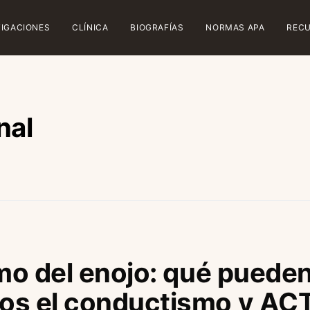
TIGACIONES
CLÍNICA
BIOGRAFÍAS
NORMAS APA
REC
nal
tmo del enojo: qué puede
os el conductismo y ACT