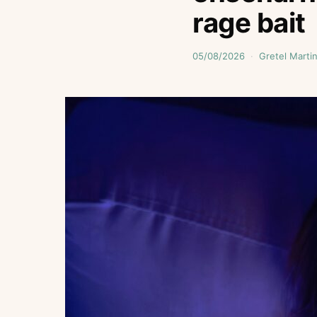
rage bait
05/08/2026
Gretel Marti