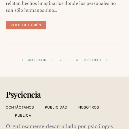
relatan hechos imaginarios donde los personajes no
son sólo humanos sino…
VER PUBLICACIÓN
Paginación
ANTERIOR
1
2
3
4
PRÓXIMO
de
entradas
Psyciencia
CONTÁCTANOS
PUBLICIDAD
NOSOTROS
PUBLICA
Orgullosamente desarrollado por psicólogos