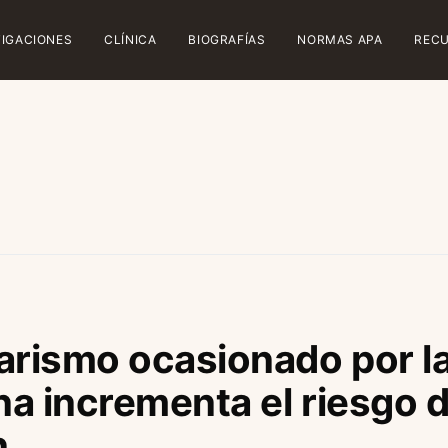
TIGACIONES
CLÍNICA
BIOGRAFÍAS
NORMAS APA
REC
arismo ocasionado por l
a incrementa el riesgo d
n