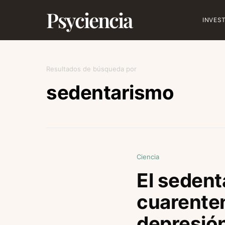
Psyciencia
INVES
Resultados de búsqueda por
sedentarismo
Ciencia
El sedent
cuarenten
depresió