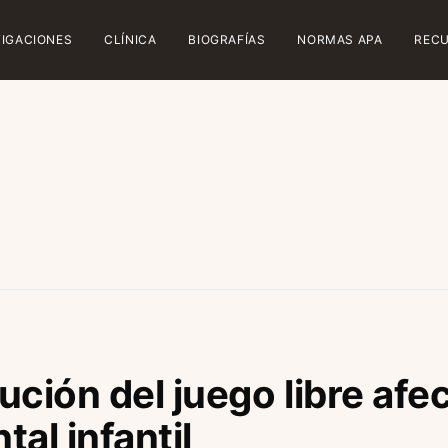
TIGACIONES
CLÍNICA
BIOGRAFÍAS
NORMAS APA
REC
ción del juego libre afec
al infantil