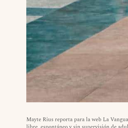
Mayte Rius reporta para la web La Vanguar
libre, espontáneo y sin supervisión de adu