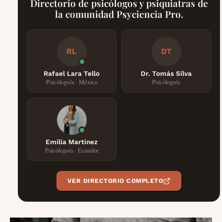
Directorio de psicólogos y psiquiatras de
la comunidad Psyciencia Pro.
RL
DT
Rafael Lara Tello
Dr. Tomás Silva
Psicólogo/a · México
Psicólogo/a
Emilia Martínez
Psicólogo/a · Ecuador
VER DIRECTORIO COMPLETO