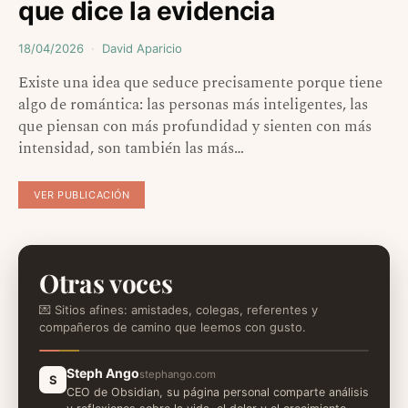
que dice la evidencia
18/04/2026
David Aparicio
Existe una idea que seduce precisamente porque tiene
algo de romántica: las personas más inteligentes, las
que piensan con más profundidad y sienten con más
intensidad, son también las más…
VER PUBLICACIÓN
Otras voces
💌 Sitios afines: amistades, colegas, referentes y
compañeros de camino que leemos con gusto.
Steph Ango
stephango.com
S
CEO de Obsidian, su página personal comparte análisis