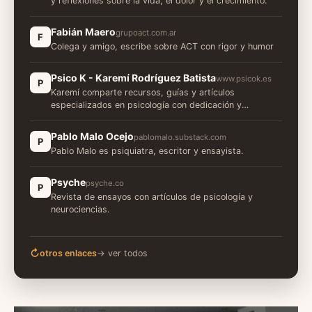
y reflexiones sobre la vida, el dolor y el crecimiento.
Fabián Maero
grupoact.com.ar
F
Colega y amigo, escribe sobre ACT con rigor y humor
Psico K - Karemí Rodríguez Batista
www.psicok.es
P
Karemí comparte recursos, guías y artículos
especializados en psicología con dedicación y
rigurosidad.
Pablo Malo Ocejo
pablomalo.substack.com
P
Pablo Malo es psiquiatra, escritor y ensayista.
Psyche
psyche.co
P
Revista de ensayos con artículos de psicología y
neurociencias.
↻
otros enlaces
→ ver todos